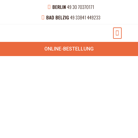
BERLIN
49 30 70370171
BAD BELZIG
49 33841 449233
NEUESTEN NACHRICHTEN
PRIVATE VERANSTAL
ONLINE-BESTELLUNG