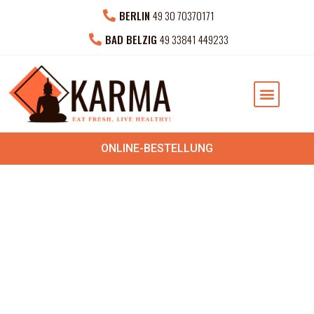
BERLIN
49 30 70370171
BAD BELZIG
49 33841 449233
NEUESTEN NACHRICHTEN
PRIVATE VERANSTAL
ONLINE-BESTELLUNG