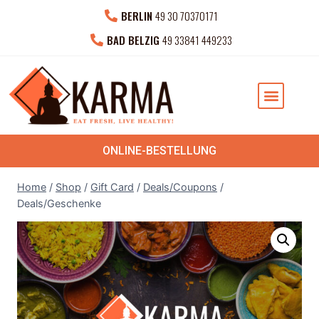
BERLIN
49 30 70370171
BAD BELZIG
49 33841 449233
NEUESTEN NACHRICHTEN
PRIVATE VERANSTAL
ONLINE-BESTELLUNG
Home
/
Shop
/
Gift Card
/
Deals/Coupons
/
Deals/Geschenke