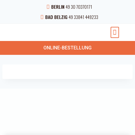
BERLIN
49 30 70370171
BAD BELZIG
49 33841 449233
NEUESTEN NACHRICHTEN
PRIVATE VERANSTAL
ONLINE-BESTELLUNG